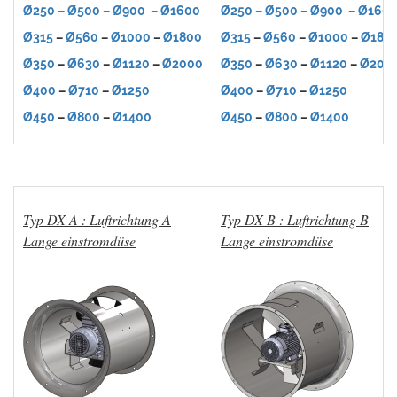
Ø250
–
Ø500
–
Ø900
–
Ø1600
Ø250
–
Ø500
–
Ø900
–
Ø160
Ø315
–
Ø560
–
Ø1000
–
Ø1800
Ø315
–
Ø560
–
Ø1000
–
Ø180
Ø350
–
Ø630
–
Ø1120
–
Ø2000
Ø350
–
Ø630
–
Ø1120
–
Ø200
Ø400
–
Ø710
–
Ø1250
Ø400
–
Ø710
–
Ø1250
Ø450
–
Ø800
–
Ø1400
Ø450
–
Ø800
–
Ø1400
Typ DX-A : Luftrichtung A
Typ DX-B : Luftrichtung B
Lange einstromdüse
Lange einstromdüse