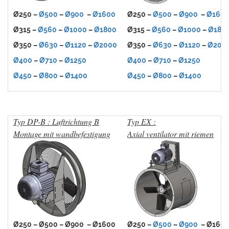
Ø250 –
Ø500
–
Ø900
–
Ø1600
Ø250 –
Ø500
–
Ø900
–
Ø160
Ø315 –
Ø560
–
Ø1000
–
Ø1800
Ø315 –
Ø560
–
Ø1000
–
Ø180
Ø350 –
Ø630
–
Ø1120
–
Ø2000
Ø350 –
Ø630
–
Ø1120
–
Ø200
Ø400
–
Ø710
–
Ø1250
Ø400
–
Ø710
–
Ø1250
Ø450
–
Ø800
–
Ø1400
Ø450
–
Ø800
–
Ø1400
Typ DP-B : Luftrichtung B
Typ EX :
Montage mit wandbefestigung
Axial ventilator mit riemen
Ø250 – Ø500 – Ø900 – Ø1600
Ø250 –
Ø500
–
Ø900
– Ø160