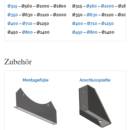
Ø315
– Ø560 – Ø1000 – Ø1800
Ø315 –
Ø560
–
Ø1000
– Ø180
Ø350
– Ø630 – Ø1120 – Ø2000
Ø350 –
Ø630
– Ø1120 – Ø200
Ø400
–
Ø710
– Ø1250
Ø400
–
Ø710
–
Ø1250
Ø450 –
Ø800
– Ø1400
Ø450
–
Ø800
– Ø1400
Zubehör
Montagefüβe
Anschlussplatte