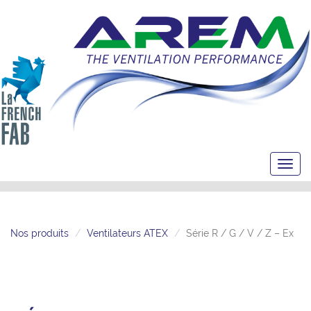
Toggl
navig
Nos produits
Ventilateurs ATEX
Série R / G / V / Z – Ex